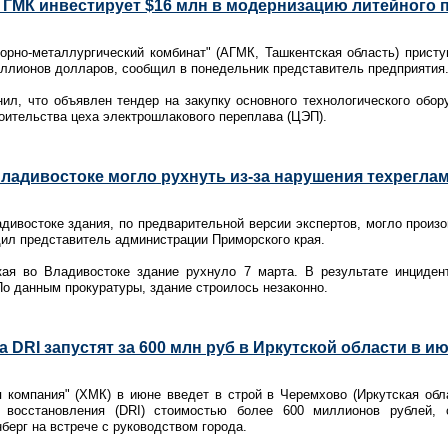
 ГМК инвестирует $16 млн в модернизацию литейного 
рно-металлургический комбинат" (АГМК, Ташкентская область) присту
ллионов долларов, сообщил в понедельник представитель предприятия
ил, что объявлен тендер на закупку основного технологического обо
оительства цеха электрошлакового переплава (ЦЭП).
ладивостоке могло рухнуть из-за нарушения техреглам
ивостоке здания, по предварительной версии экспертов, могло произо
ил представитель администрации Приморского края.
ая во Владивостоке здание рухнуло 7 марта. В результате инциден
о данным прокуратуры, здание строилось незаконно.
 DRI запустят за 600 млн руб в Иркутской области в и
 компания" (ХМК) в июне введет в строй в Черемхово (Иркутская обл
о восстановления (DRI) стоимостью более 600 миллионов рублей, 
берг на встрече с руководством города.