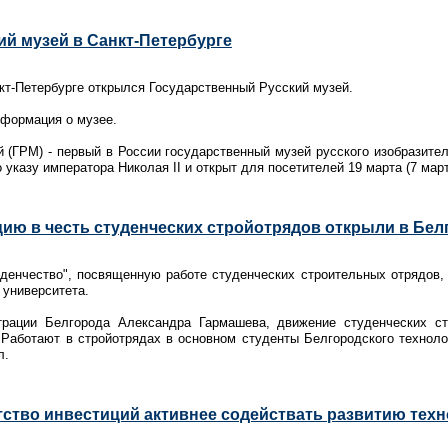
й музей в Санкт-Петербурге
нкт-Петербурге открылся Государственный Русский музей.
нформация о музее.
 (ГРМ) - первый в России государственный музей русского изобразител
о указу императора Николая II и открыт для посетителей 19 марта (7 мар
ию в честь студенческих стройотрядов открыли в Бел
денчество", посвященную работе студенческих строительных отрядов, 
 университета.
рации Белгорода Александра Гармашева, движение студенческих ст
 Работают в стройотрядах в основном студенты Белгородского технолог
л.
тство инвестиций активнее содействать развитию тех