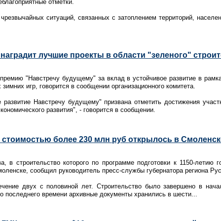
благоприятные отметки.
 чрезвычайных ситуаций, связанных с затоплением территорий, населе
 наградит лучшие проекты в области "зеленого" строи
 премию "Навстречу будущему" за вклад в устойчивое развитие в рамк
 зимних игр, говорится в сообщении организационного комитета.
е развитие Навстречу будущему" призвана отметить достижения участн
экономического развития", - говорится в сообщении.
 стоимостью более 230 млн руб открылось в Смоленск
ва, в строительство которого по программе подготовки к 1150-летию 
моленске, сообщил руководитель пресс-службы губернатора региона Ру
ечение двух с половиной лет. Строительство было завершено в нача
До последнего времени архивные документы хранились в шести...