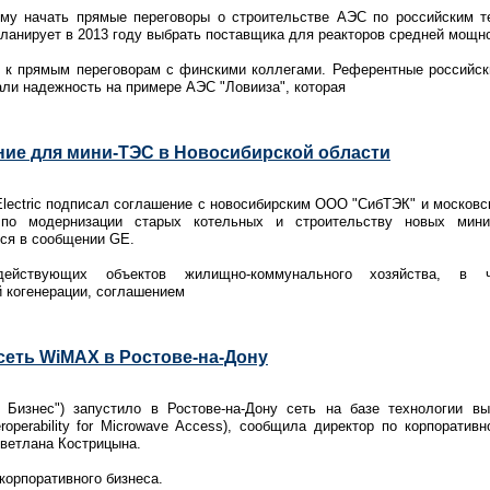
му начать прямые переговоры о строительстве АЭС по российским т
планирует в 2013 году выбрать поставщика для реакторов средней мощн
 к прямым переговорам с финскими коллегами. Референтные российск
ли надежность на примере АЭС "Ловииза", которая
ние для мини-ТЭС в Новосибирской области
Electric подписал соглашение с новосибирским ООО "СибТЭК" и москов
 по модернизации старых котельных и строительству новых мини-
тся в сообщении GE.
ействующих объектов жилищно-коммунального хозяйства, в ч
 когенерации, соглашением
сеть WiMAX в Ростове-на-Дону
Бизнес") запустило в Ростове-на-Дону сеть на базе технологии выс
roperability for Microwave Access), сообщила директор по корпорати
Светлана Кострицына.
корпоративного бизнеса.