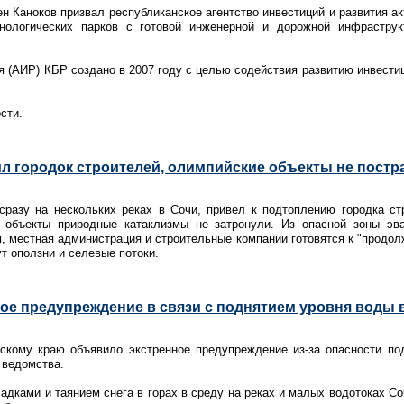
н Каноков призвал республиканское агентство инвестиций и развития а
ологических парков с готовой инженерной и дорожной инфраструк
ия (АИР) КБР создано в 2007 году с целью содействия развитию инвести
сти.
л городок строителей, олимпийские объекты не постр
сразу на нескольких реках в Сочи, привел к подтоплению городка ст
е объекты природные катаклизмы не затронули. Из опасной зоны эва
 местная администрация и строительные компании готовятся к "продол
т оползни и селевые потоки.
е предупреждение в связи с поднятием уровня воды в
кому краю объявило экстренное предупреждение из-за опасности по
 ведомства.
дками и таянием снега в горах в среду на реках и малых водотоках 