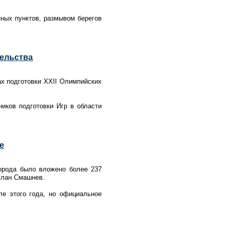
нных пунктов, размывом берегов
тельства
ах подготовки XXII Олимпийских
иков подготовки Игр в области
е
города было вложено более 237
слан Смашнев.
ле этого года, но официальное