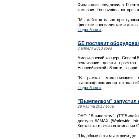
Финляндия предложила Росато
компания Fennovoima, которая 
"Мы действительно приступаем
финским специалистам и доказа
Подробнее »
GE поставит оборудова
3 апреля 2013 года
Американский концерн General 
реализации десяти проектов
Новосибирской области, говори
"В рамках модернизации д
высокоэффективных технологий
Подробнее »
"Вымпелком" запустил 
29 марта 2013 года
ОАО "Вымпелком" (ТЗ"Билайн 
доступа WiMAX (Worldwide Inte
Кавказского региона компании 
"Подобные сети мы строим для 