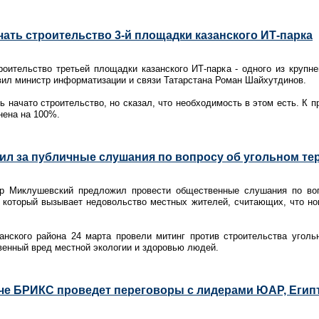
чать строительство 3-й площадки казанского ИТ-парка
роительство третьей площадки казанского ИТ-парка - одного из крупн
вил министр информатизации и связи Татарстана Роман Шайхутдинов.
ь начато строительство, но сказал, что необходимость в этом есть. К 
нена на 100%.
л за публичные слушания по вопросу об угольном те
р Миклушевский предложил провести общественные слушания по воп
, который вызывает недовольство местных жителей, считающих, что но
нского района 24 марта провели митинг против строительства угольн
енный вред местной экологии и здоровью людей.
че БРИКС проведет переговоры с лидерами ЮАР, Егип