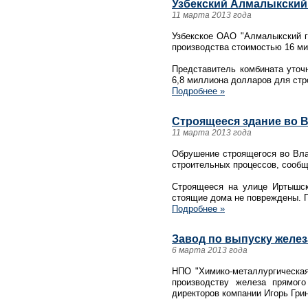
Узбекский Алмалыкский
11 марта 2013 года
Узбекское ОАО "Алмалыкский го
производства стоимостью 16 ми
Представитель комбината уточн
6,8 миллиона долларов для стр
Подробнее »
Строящееся здание во В
11 марта 2013 года
Обрушение строящегося во Влад
строительных процессов, сообщ
Строящееся на улице Иртышск
стоящие дома не повреждены. П
Подробнее »
Завод по выпуску железа
6 марта 2013 года
НПО "Химико-металлургическая
производству железа прямог
директоров компании Игорь Грин