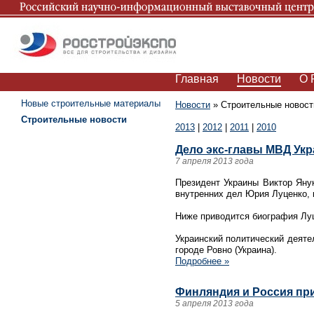
Главная
Новости
О 
Новые строительные материалы
Новости
»
Строительные новост
Строительные новости
2013
|
2012
|
2011
|
2010
Дело экс-главы МВД Ук
7 апреля 2013 года
Президент Украины Виктор Яну
внутренних дел Юрия Луценко, 
Ниже приводится биография Луц
Украинский политический деяте
городе Ровно (Украина).
Подробнее »
Финляндия и Россия пр
5 апреля 2013 года