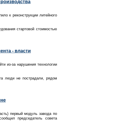
производства
пило к реконструкции литейного
.
рудования стартовой стоимостью
ента - власти
йти из-за нарушения технологии
та люди не пострадали, рядом
юне
асть) первый модуль завода по
сообщил председатель совета