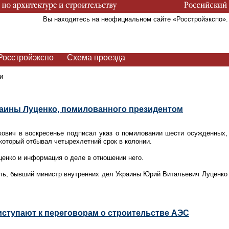
Вы находитесь на неофициальном сайте «Росстройэкспо»
Росстройэкспо
Схема проезда
и
раины Луценко, помилованного президентом
кович в воскресенье подписал указ о помиловании шести осужденных,
который отбывал четырехлетний срок в колонии.
енко и информация о деле в отношении него.
ль, бывший министр внутренних дел Украины Юрий Витальевич Луценко 
иступают к переговорам о строительстве АЭС