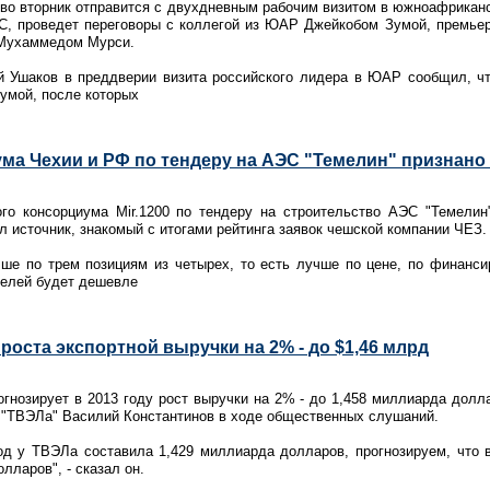
о вторник отправится с двухдневным рабочим визитом в южноафриканс
С, проведет переговоры с коллегой из ЮАР Джейкобом Зумой, премь
 Мухаммедом Мурси.
 Ушаков в преддверии визита российского лидера в ЮАР сообщил, чт
Зумой, после которых
ма Чехии и РФ по тендеру на АЭС "Темелин" признано
го консорциума Mir.1200 по тендеру на строительство АЭС "Темели
л источник, знакомый с итогами рейтинга заявок чешской компании ЧЕЗ.
ше по трем позициям из четырех, то есть лучше по цене, по финанс
ителей будет дешевле
 роста экспортной выручки на 2% - до $1,46 млрд
гнозирует в 2013 году рост выручки на 2% - до 1,458 миллиарда долла
 "ТВЭЛа" Василий Константинов в ходе общественных слушаний.
од у ТВЭЛа составила 1,429 миллиарда долларов, прогнозируем, что 
лларов", - сказал он.