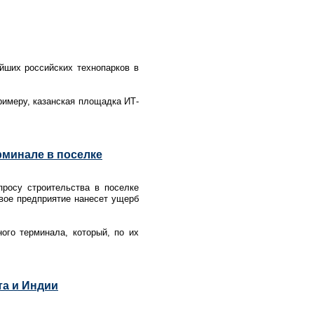
ейших российских технопарков в
примеру, казанская площадка ИТ-
рминале в поселке
росу строительства в поселке
вое предприятие нанесет ущерб
ого терминала, который, по их
та и Индии