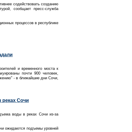
ктивнее содействовать созданию
турой, сообщает пресс-служба
ционных процессов в республике
адали
роителей и временного моста к
куированы почти 900 человек,
жению" - в ближайшие дни Сочи,
 реках Сочи
дъема воды в реках Сочи из-за
Сочи ожидаются подъемы уровней