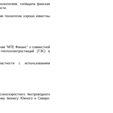
ехнологиям, сообщила финская
ости.
ие технологии хорошо известны
ским "МТЕ Финанс" о совместной
теплоэлектростанций (ТЭС) в
астности с использованием
окоскоростного беспроводного
вному бизнесу Южного и Северо-