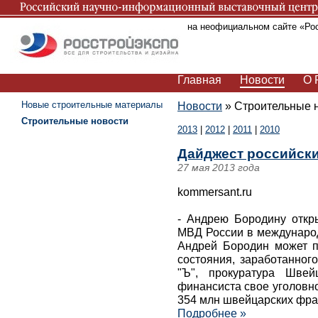
Вы находитесь на неофициальном сайте «Ро
Главная
Новости
О 
Новые строительные материалы
Новости
»
Строительные 
Строительные новости
2013
|
2012
|
2011
|
2010
Дайджест российски
27 мая 2013 года
kommersant.ru
- Андрею Бородину откр
МВД России в международ
Андрей Бородин может п
состояния, заработанног
"Ъ", прокуратура Швей
финансиста свое уголовно
354 млн швейцарских фра
Подробнее »