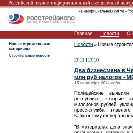
Вы находитесь на неофициальном сайте «Ро
Главная
Новости
О 
Новые строительные
Новости
»
Новые строите
материалы
Строительные новости
2011
|
2010
Два бизнесмена в Че
млн руб налогов - 
15 сентября 2011 года
Полицейские выявили
республике, которые з
миллионов рублей, уклон
пресс-служба главно
Кавказскому федеральному
"В материалах дела знач
организации, которые в 