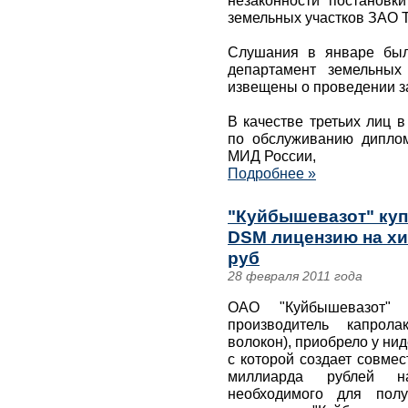
незаконности постановк
земельных участков ЗАО Т
Слушания в январе был
департамент земельных
извещены о проведении з
В качестве третьих лиц 
по обслуживанию диплом
МИД России,
Подробнее »
"Куйбышевазот" куп
DSM лицензию на хи
руб
28 февраля 2011 года
ОАО "Куйбышевазот" 
производитель капрола
волокон), приобрело у ни
с которой создает совмес
миллиарда рублей на
необходимого для полу