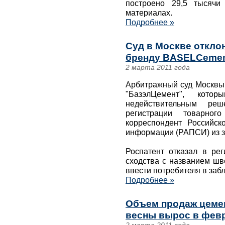
построено 29,5 тысячи
материалах.
Подробнее »
Суд в Москве откло
бренду BASELCeme
2 марта 2011 года
Арбитражный суд Москвы 
"БазэлЦемент", кото
недействительным ре
регистрации товарног
корреспондент Российск
информации (РАПСИ) из з
Роспатент отказал в рег
сходства с названием шв
ввести потребителя в заб
Подробнее »
Объем продаж цеме
весны вырос в февр