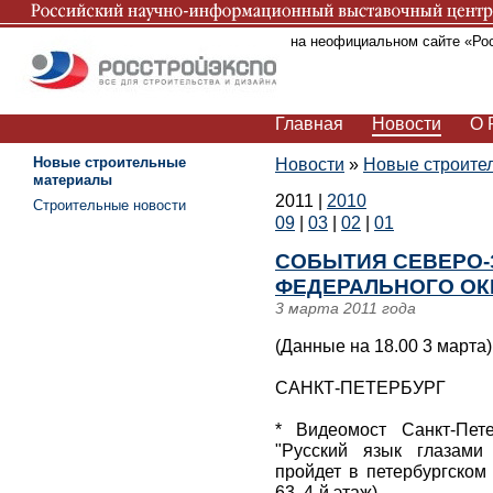
Вы находитесь на неофициальном сайте «Ро
Главная
Новости
О 
Новые строительные
Новости
»
Новые строите
материалы
2011
|
2010
Строительные новости
09
|
03
|
02
|
01
СОБЫТИЯ СЕВЕРО
ФЕДЕРАЛЬНОГО ОКР
3 марта 2011 года
(Данные на 18.00 3 марта)
САНКТ-ПЕТЕРБУРГ
* Видеомост Санкт-Пет
"Русский язык глазами
пройдет в петербургском 
63, 4-й этаж).