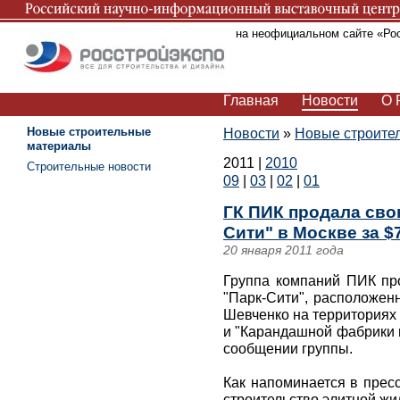
Вы находитесь на неофициальном сайте «Ро
Главная
Новости
О 
Новые строительные
Новости
»
Новые строите
материалы
2011
|
2010
Строительные новости
09
|
03
|
02
|
01
ГК ПИК продала сво
Сити" в Москве за $
20 января 2011 года
Группа компаний ПИК пр
"Парк-Сити", расположен
Шевченко на территориях
и "Карандашной фабрики и
сообщении группы.
Как напоминается в прес
строительство элитной жи