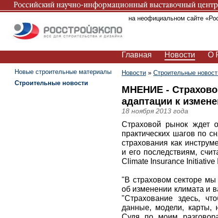
Вы находитесь на неофициальном сайте «Ро
Главная
Новости
О 
Новые строительные материалы
Новости
»
Строительные новост
Строительные новости
МНЕНИЕ - Страховой
адаптации к измен
18 ноября 2013 года
Страховой рынок ждет о
практических шагов по с
страхования как инструм
и его последствиям, счи
Climate Insurance Initiativ
"В страховом секторе мы
об изменении климата и в
"Страхование здесь, чт
данные, модели, карты,
Судя по моим разговора