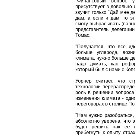
"Финансовый вопрос 
присутствует в довольно
звучит только "Дай мне де
дам, а если и дам, то э
смогу выбрасывать (парни
представитель делегаци
Томас.
"Получается, что все ид
больше углерода, возн
климата, нужно больше ден
надо думать, как рефо
который был с нами с Копе
Уорнер считает, что с
технологии перераспреде
роль в решении вопроса
изменения климата - одн
переговорах в столице П
"Нам нужно разобраться, 
абсолютно уверена, что 
будет решить, как ее 
прибегнуть к опыту стра