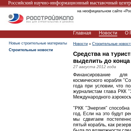
Вы находитесь на неофициальном сайте «Ро
Главная
Новости
О 
Новые строительные материалы
Новости
»
Строительные новост
Строительные новости
Средства на турис
выделить до конца 
27 августа 2012 года
Финансирование для с
космического корабля "Со
года при условии, что по
журналистам глава РКК "
Международного аэрокосм
"РКК "Энергия" способна
год. Если на это будут ре
мы сдвигаем постепенн
пятый корабль, как резер
была по возможности след