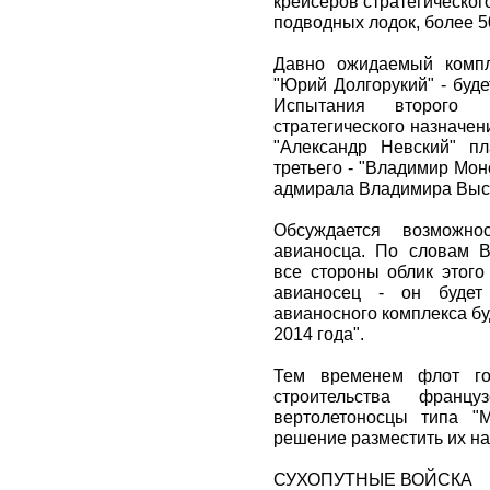
крейсеров стратегическог
подводных лодок, более 5
Давно ожидаемый компл
"Юрий Долгорукий" - буде
Испытания второго р
стратегического назначени
"Александр Невский" пл
третьего - "Владимир Мо
адмирала Владимира Высоц
Обсуждается возможнос
авианосца. По словам В
все стороны облик этого
авианосец - он будет
авианосного комплекса буд
2014 года".
Тем временем флот гот
строительства францу
вертолетоносцы типа "М
решение разместить их на
СУХОПУТНЫЕ ВОЙСКА