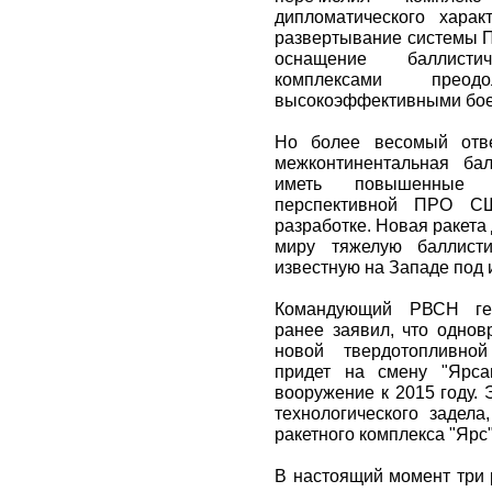
дипломатического харак
развертывание системы П
оснащение баллисти
комплексами пр
высокоэффективными бое
Но более весомый отве
межконтинентальная бал
иметь повышенные 
перспективной ПРО С
разработке. Новая ракета
миру тяжелую баллисти
известную на Западе под 
Командующий РВСН ген
ранее заявил, что однов
новой твердотопливной
придет на смену "Ярса
вооружение к 2015 году. 
технологического задела
ракетного комплекса "Ярс"
В настоящий момент три 