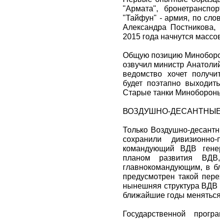
"Армата", бронетранспо
"Тайфун" - армия, по сл
Александра Постникова, 
2015 года начнутся массо
Общую позицию Миноборон
озвучил министр Анатолий
ведомство хочет получ
будет поэтапно выходить
Старые танки Минобороны 
ВОЗДУШНО-ДЕСАНТНЫЕ
Только Воздушно-десантн
сохранили дивизионно-
командующий ВДВ генер
планом развития ВДВ
главнокомандующим, в бл
предусмотрен такой пере
нынешняя структура ВДВ 
ближайшие годы меняться 
Государственной прог