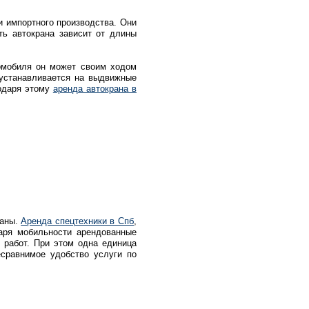
и импортного производства. Они
ть автокрана зависит от длины
томобиля он может своим ходом
 устанавливается на выдвижные
годаря этому
аренда автокрана в
раны.
Аренда спецтехники в Спб
,
даря мобильности арендованные
 работ. При этом одна единица
есравнимое удобство услуги по