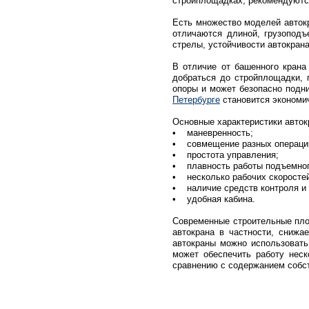
стройплощадках, рекомендуютс
Есть множество моделей автокр
отличаются длиной, грузоподъ
стрелы, устойчивости автокран
В отличие от башенного крана
добраться до стройплощадки, 
опоры и может безопасно подн
Петербурге
становится экономи
Основные характеристики авток
• маневренность;
• совмещение разных операци
• простота управления;
• плавность работы подъемног
• несколько рабочих скоросте
• наличие средств контроля и 
• удобная кабина.
Современные строительные площ
автокрана в частности, снижа
автокраны можно использовать
может обеспечить работу неск
сравнению с содержанием собст