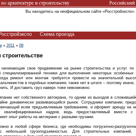
Вы находитесь на неофициальном сайте «Росстройэкспо»
Росстройэкспо
Схема проезда
и
»
2011
»
08
и строительстве
 начинающие свое продвижение на рынке строительства и услуг по 
й специализированной техники для выполнения некоторых особенных 
когда ремонт или монтаж требуется провести на значительной высот
льпинистов в подобных компаниях также нет в штате – поэтому иначе,
нить. И доставить груз наверх тоже невозможно.
мпании нет собственного автокрана, то одним из выходов в сложивше
айне динамически развивающийся рынок. Сотрудники компании, предо
отвечающий всем предъявляемым требованиям, и оформят аренду на н
 квалифицированных кадров, ведь предоставляемый вместе с т
ет опыт работы на автокране с разными грузами.
ожно в любой сфере бизнеса, где необходимы погрузочно-разгрузочн
 с небольшой грузоподъемностью. Для строительных компаний,