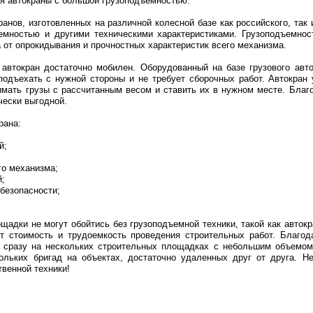
я автокраны с большой грузоподъемностью.
анов, изготовленных на различной колесной базе как российского, так 
емностью и другими техническими характеристиками. Грузоподъемнос
а от опрокидывания и прочностных характеристик всего механизма.
 автокран достаточно мобилен. Оборудованный на базе грузового ав
подъехать с нужной стороны и не требует сборочных работ. Автокран
имать грузы с рассчитанным весом и ставить их в нужном месте. Бла
чески выгодной.
рана:
й;
о механизма;
й;
безопасности;
адки не могут обойтись без грузоподъемной техники, такой как авток
ет стоимость и трудоемкость проведения строительных работ. Благо
 сразу на нескольких строительных площадках с небольшим объемом
ольких бригад на объектах, достаточно удаленных друг от друга. Н
венной техники!