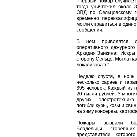
"Первый пожар случился 
тогда уничтожил около 
ОВД по Сельцовскому г
временно переквалифиц
могли справиться в одиноч
сообщении.
В нем приводятся с
оперативного дежурного
Аркадия Заикина: "Искры
сторону Сельцо. Могла на
локализовать".
Неделю спустя, в ночь
несколько сараев и гара
395 человек. Каждый из 
20 тысяч рублей. У многи
других - электротехника
погибли куры, козы и сви
на зиму консервы, картоф
Пожары вызвали бол
Владельцы сгоревших
представители которо