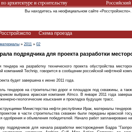
Вы находитесь на неофициальном сайте «Росстройэкспо»
Росстройэкспо
Схема проезда
 материалы
»
2011
»
02
рала подрядчика для проекта разработки местор
и тендера на разработку технического проекта обустройства местор
ой компанией Technip, говорится в сообщении российской нефтяной комп
оекта будет завершена к июню 2011 года.
ель тендеров на строительство дорог и площадок под скважины, а такж
ядчиком выбрана иракская компания Almco. В январе 2011 года заверш
нженерно-геологические изыскания и прокладка будущих трасс.
нструкциями Министерства нефти республики Ирак, материалы тендеров
проектом в части строительства скважин были переданы иракской гос
я одобрения и объявления победителей. Начало работ запланировано на 
ору подрядчиков для начала разработки месторождения Бадра "Газпр