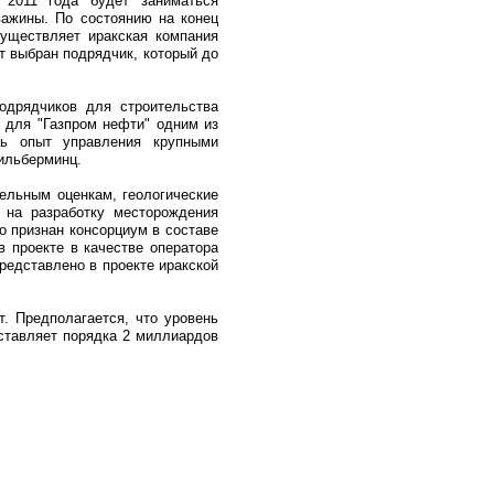
 2011 года будет заниматься
важины. По состоянию на конец
существляет иракская компания
ет выбран подрядчик, который до
одрядчиков для строительства
я для "Газпром нефти" одним из
ть опыт управления крупными
ильберминц.
ельным оценкам, геологические
 на разработку месторождения
о признан консорциум в составе
в проекте в качестве оператора
представлено в проекте иракской
. Предполагается, что уровень
оставляет порядка 2 миллиардов