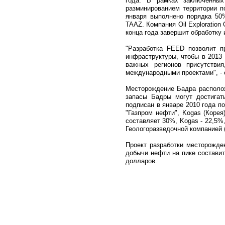
года. В рамках заключенных
разминированием территории п
января выполнено порядка 50%
TAAZ. Компания Oil Exploration
конца года завершит обработку
"Разработка FEED позволит п
инфраструктуры, чтобы в 2013 
важных регионов присутстви
международными проектами", - 
Месторождение Бадра располож
запасы Бадры могут достигат
подписан в январе 2010 года п
"Газпром нефти", Kogas (Корея
составляет 30%, Kogas - 22,5%,
Геологоразведочной компанией (
Проект разработки месторожде
добычи нефти на пике составит
долларов.