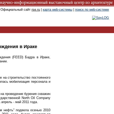
. Официальный сайт
rse.ru
|
карта web-системы
|
поиск по web-системе
ождения в Ираке
ождения (FEED) Бадра в Ираке,
ании.
е на строительство постоянного
илась мобилизация персонала и
 на проведение бурения скважин
ударственной North Oil Company
апрель - май 2011 года.
ом нефть" подвела осенью 2010