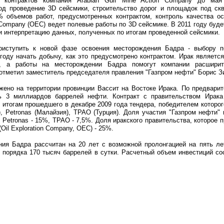
 контрактов компания Arabian Gulf Mine Action Company до мая
од проведение 3D сейсмики, строительство дорог и площадок под ск
 объемов работ, предусмотренных контрактом, контроль качества о
 Company (OEC) ведет полевые работы по 3D сейсмике. В 2011 году буд
 и интерпретацию данных, полученных по итогам проведенной сейсмики.
риступить к новой фазе освоения месторождения Бадра - выбору п
году начать добычу, как это предусмотрено контрактом. Ирак являетс
я, а работы на месторождении Бадра помогут компании расшири
отметил заместитель председателя правления "Газпром нефти" Борис З
ено на территории провинции Вассит на Востоке Ирака. По предварит
ь 3 миллиардов баррелей нефти. Контракт с правительством Ирака
о итогам прошедшего в декабре 2009 года тендера, победителем которог
), Petronas (Малайзия), ТРАО (Турция). Доля участия "Газпром нефти" 
 Petronas - 15%, ТРАО - 7,5%. Доля иракского правительства, которое 
Oil Exploration Company, OEC) - 25%.
ния Бадра рассчитан на 20 лет с возможной пролонгацией на пять лет
 порядка 170 тысяч баррелей в сутки. Расчетный объем инвестиций с