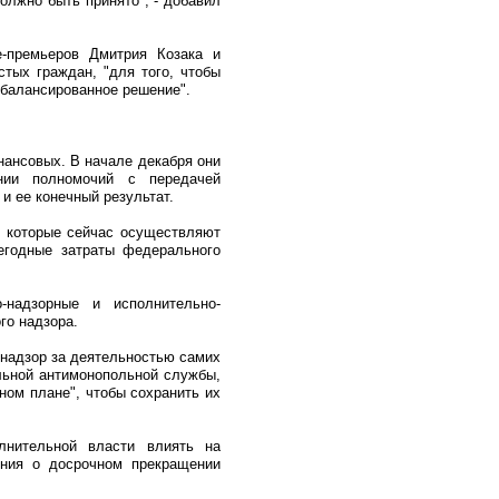
олжно быть принято", - добавил
е-премьеров Дмитрия Козака и
тых граждан, "для того, чтобы
 сбалансированное решение".
нансовых. В начале декабря они
нии полномочий с передачей
и ее конечный результат.
, которые сейчас осуществляют
егодные затраты федерального
-надзорные и исполнительно-
го надзора.
 надзор за деятельностью самих
льной антимонопольной службы,
ном плане", чтобы сохранить их
лнительной власти влиять на
ения о досрочном прекращении