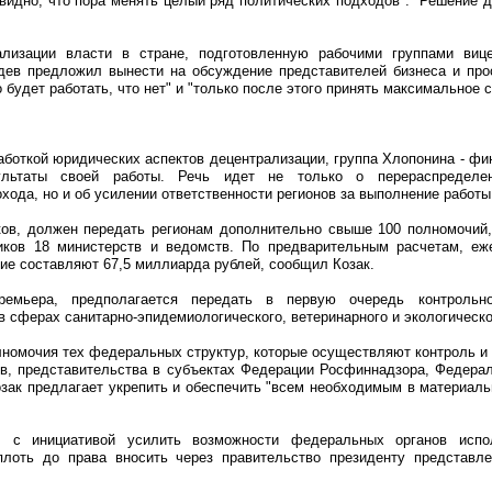
видно, что пора менять целый ряд политических подходов". "Решение д
лизации власти в стране, подготовленную рабочими группами виц
ев предложил вынести на обсуждение представителей бизнеса и прос
 будет работать, что нет" и "только после этого принять максимальное
аботкой юридических аспектов децентрализации, группа Хлопонина - фи
зультаты своей работы. Речь идет не только о перераспределе
ода, но и об усилении ответственности регионов за выполнение работы 
ков, должен передать регионам дополнительно свыше 100 полномочий
иков 18 министерств и ведомств. По предварительным расчетам, еж
ие составляют 67,5 миллиарда рублей, сообщил Козак.
ремьера, предполагается передать в первую очередь контрольно
 сферах санитарно-эпидемиологического, ветеринарного и экологическо
номочия тех федеральных структур, которые осуществляют контроль и
ив, представительства в субъектах Федерации Росфиннадзора, Федера
зак предлагает укрепить и обеспечить "всем необходимым в материаль
.
л с инициативой усилить возможности федеральных органов испо
вплоть до права вносить через правительство президенту представл