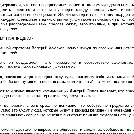
одчеркивали, что все передаваемые на места полномочия должны быт
еделить средства и источники доходов между федеральными и рег
аваться регионам, он оценил в 250 миллиардов плюс 67 миллиардов р
каждое полномочие в единую выплату. Он также высказался за то, что
 при распределении этих средств между территориями, а при эффек
сы у себя.
ЫМ" ПОЛПРЕДАМ?
льной стратегии Валерий Хомяков, комментируя по просьбе инициатив
зжил себя.
его он создавался - это приведение в соответствие законодате
. Это все было выполнено", - сказал он.
я, ненужная и даже вредная структура, поскольку работы за ними ос
ебя брали, ну мягко говоря, весьма сомнительны", - отметил политолог.
еских и экономических коммуникаций Дмитрий Орлов полагает, что пре
надо понять, какая альтернатива ему предлагается.
, во-первых, а во-вторых, не понимаю, что собственно предлагает
 либо это будут люди, которые будут в каждом регионе? Не очевиден 
оит принимать серьезные решения в системе влияния федерального цент
ожения достаточно широко и в обществе, и среди тех сообществ, где