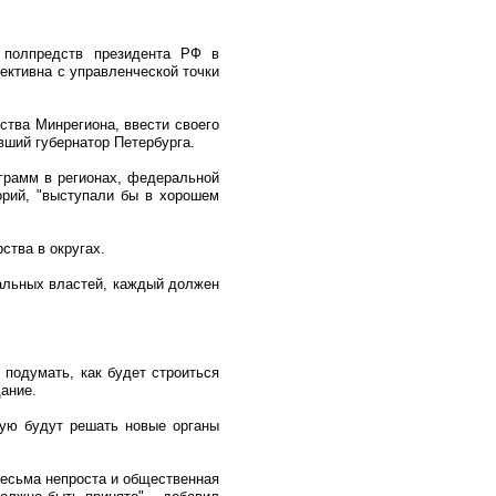
т полпредств президента РФ в
ективна с управленческой точки
ства Минрегиона, ввести своего
вший губернатор Петербурга.
грамм в регионах, федеральной
орий, "выступали бы в хорошем
ства в округах.
нальных властей, каждый должен
 подумать, как будет строиться
ание.
рую будут решать новые органы
 весьма непроста и общественная