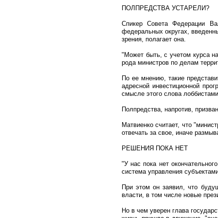
ПОЛПРЕДСТВА УСТАРЕЛИ?
Спикер Совета Федерации Вал
федеральных округах, введенны
зрения, полагает она.
"Может быть, с учетом курса н
рода министров по делам терри
По ее мнению, такие представ
адресной инвестиционной прог
смысле этого слова лоббистами
Полпредства, напротив, призва
Матвиенко считает, что "минис
отвечать за свое, иначе размыв
РЕШЕНИЯ ПОКА НЕТ
"У нас пока нет окончательног
система управления субъектами
При этом он заявил, что буду
власти, в том числе новые през
Но в чем уверен глава государс