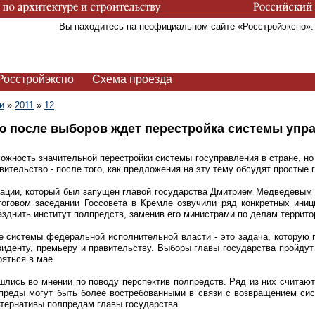
Вы находитесь на неофициальном сайте «Росстройэкспо»
Росстройэкспо
Схема проезда
и
»
2011
»
12
после выборов ждет перестройка системы упра
жность значительной перестройки системы госуправления в стране, н
вительство - после того, как предложения на эту тему обсудят простые 
ации, который был запущен главой государства Дмитрием Медведевым 
тоговом заседании Госсовета в Кремле озвучили ряд конкретных ини
зднить институт полпредств, заменив его министрами по делам террито
 системы федеральной исполнительной власти - это задача, которую 
зиденту, премьеру и правительству. Выборы главы государства пройдут 
яться в мае.
шлись во мнении по поводу перспектив полпредств. Ряд из них считают,
лпреды могут быть более востребованными в связи с возвращением си
ьтернативы полпредам главы государства.