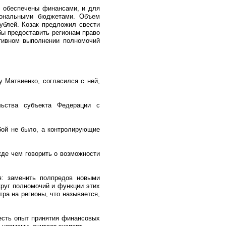
ь обеспечены финансами, и для
иональными бюджетами. Объем
ублей. Козак предложил свести
бы предоставить регионам право
тивном выполнении полномочий
у Матвиенко, согласился с ней,
льства субъекта Федерации с
обой не было, а контролирующие
жде чем говорить о возможности
ся: заменить полпредов новыми
круг полномочий и функции этих
ра на регионы, что называется,
 есть опыт принятия финансовых