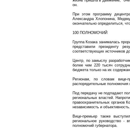
жизнь пришла в движение, "оче
он.
При этом программу децентра
Александра Хлопонина, Медвед
окончательно определиться, что
100 ПОЛНОМОЧИЙ
Группа Козака занималась прор
представили президенту ре
соответствующих источников дох
Центр, по замыслу разработчи
более чем 220 тысяч сотрудн
бюджета только на их содержан
Регионам, по словам вице-п
распорядительные полномочия в
Под передачу не подпадают пол
региональных властей. Напрот
правоохранительных органов Ко
независимость и объективность
Вице-премьер также выступи
региональное руководство - 
полномочий губернатора.