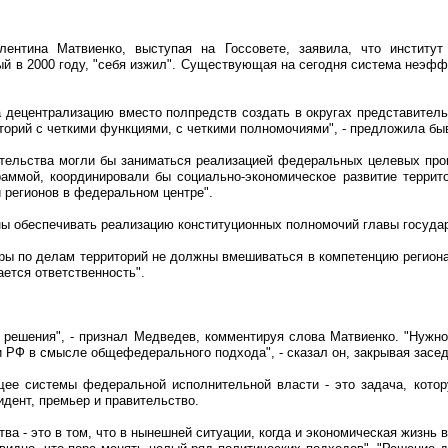
ентина Матвиенко, выступая на Госсовете, заявила, что институ
й в 2000 году, "себя изжил". Существующая на сегодня система неэфф
а децентрализацию вместо полпредств создать в округах представитель
торий с четкими функциями, с четкими полномочиями", - предложила бы
ительства могли бы заниматься реализацией федеральных целевых про
раммой, координировали бы социально-экономическое развитие террит
 регионов в федеральном центре".
ны обеспечивать реализацию конституционных полномочий главы государ
тры по делам территорий не должны вмешиваться в компетенцию регио
ается ответственность".
о решения", - признал Медведев, комментируя слова Матвиенко. "Нужно
 РФ в смысле общефедерального подхода", - сказал он, закрывая засед
щее системы федеральной исполнительной власти - это задача, кото
идент, премьер и правительство.
тва - это в том, что в нынешней ситуации, когда и экономическая жизнь