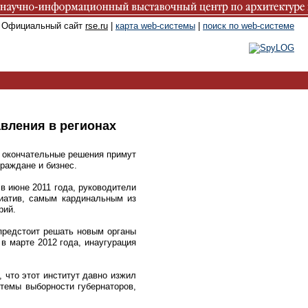
. Официальный сайт
rse.ru
|
карта web-системы
|
поиск по web-системе
вления в регионах
о окончательные решения примут
граждане и бизнес.
в июне 2011 года, руководители
циатив, самым кардинальным из
рий.
предстоит решать новым органы
в марте 2012 года, инаугурация
 что этот институт давно изжил
стемы выборности губернаторов,