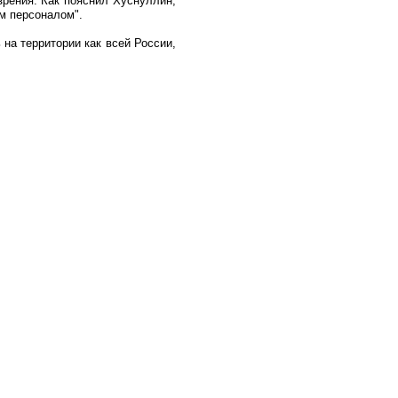
зрения. Как пояснил Хуснуллин,
м персоналом".
 на территории как всей России,