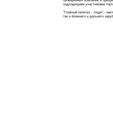
проверенных компаний в приори
подходящими участниками торго
"Главный капитал - люди",- зак
так и ближнего и дальнего зару