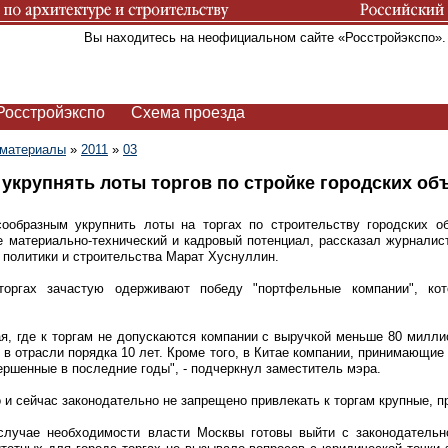
Вы находитесь на неофициальном сайте «Росстройэкспо»
Росстройэкспо
Схема проезда
 материалы
»
2011
»
03
укрупнять лоты торгов по стройке городских об
ообразным укрупнить лоты на торгах по строительству городских об
 материально-технический и кадровый потенциал, рассказал журналис
 политики и строительства Марат Хуснуллин.
торгах зачастую одерживают победу "портфельные компании", кот
ая, где к торгам не допускаются компании с выручкой меньше 80 милл
в отрасли порядка 10 лет. Кроме того, в Китае компании, принимающие
ершенные в последние годы", - подчеркнул заместитель мэра.
о и сейчас законодательно не запрещено привлекать к торгам крупные, 
случае необходимости власти Москвы готовы выйти с законодательн