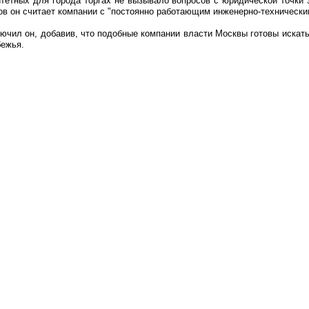
тетных для города торгах не вызывало вопросов с юридической точки 
в он считает компании с "постоянно работающим инженерно-технически
лючил он, добавив, что подобные компании власти Москвы готовы искать
бежья.