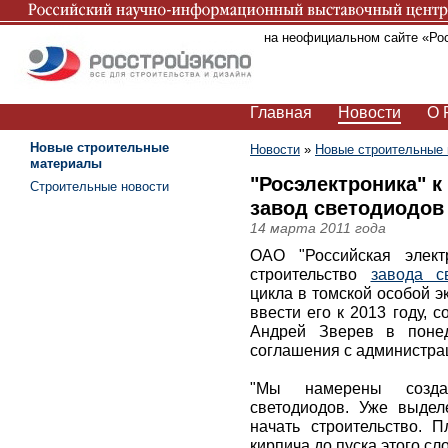
Вы находитесь на неофициальном сайте «Ро
Главная
Новости
О 
Новые строительные
Новости
»
Новые строительные
материалы
"Росэлектроника" к 
Строительные новости
завод светодиодов
14 марта 2011 года
ОАО "Российская элект
строительство
завода с
цикла в томской особой э
ввести его к 2013 году,
Андрей Зверев в понед
соглашения с администра
"Мы намерены созда
светодиодов. Уже выдел
начать строительство. П
кирпича до пуска этого с